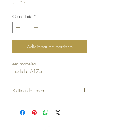
Preço
7,50 €
Quantidade
*
Adicionar ao carrinho
em madeira
medida. A17cm
Política de Troca
30 dias úteis a contar da data da compra
para poder efetuar uma troca ou devolução.
para efetuar a troca é obrigatória a
apresentação do talão de compra.
os artigos não podem ter sido utilizados e
deverão ser devolvidos exatamente como
estavam, bem como na mesma embalagem.
Topo