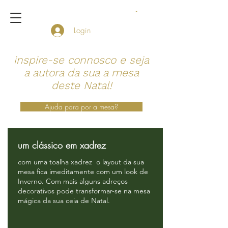
Login
inspire-se connosco e seja
a autora da sua a mesa
deste Natal!
Ajuda para por a mesa?
um clássico em xadrez
com uma toalha xadrez o layout da sua
mesa fica imeditamente com um look de
Inverno. Com mais alguns adreços
decorativos pode transformar-se na mesa
mágica da sua ceia de Natal.