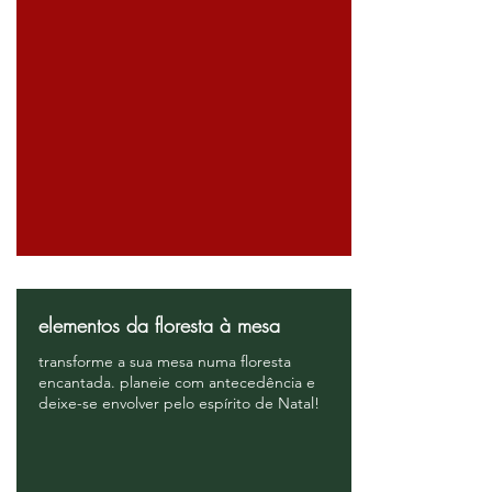
elementos da floresta à mesa
transforme a sua mesa numa floresta
encantada. planeie com antecedência e
deixe-se envolver pelo espírito de Natal!