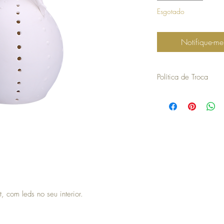
Esgotado
Notifique-me
Política de Troca
30 dias a contar da dat
troca ou devolução.
para efetuar a troca é o
compra.
os artigos não podem ter
devolvidos exatamente
embalagem.
não aceitamos trocas o
em stock e têm de ser 
no caso de encomendas 
responsabilidade do cli
, com leds no seu interior.
para efetuar a devoluç
seguintes com o envio 
a COSY não efetua devo