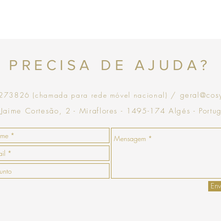
no momento da devoluçã
que goste, a COSY emiti
com validade de 30 dias
Topo
PRECISA DE AJUDA?
73826 (chamada para rede móvel nacional)
/ geral@cos
 Jaime Cortesão, 2 - Miraflores - 1495-174 Algés - Portu
Env