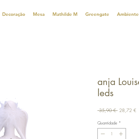
Decoração
Mesa
Mathilde M
Greengate
Ambiente
anja Loui
leds
Preço
P
 35,90 € 
28,72 €
normal
p
Quantidade
*