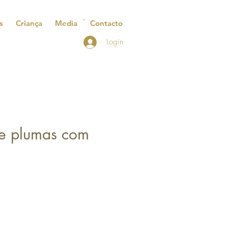
s
Criança
Media
Contacto
Login
se plumas com
reço
romocional