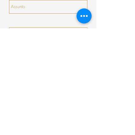
serão prorrogados).
Enviar
Encomenda
Pagamento
Envio