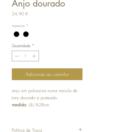
Anjo dourado
Preço
24,90 €
numeros
*
Quantidade
*
Adicionar ao carrinho
anjo em poliresina numa mescla de
tons dourado e prateado.
medida:
L8/A28cm
Política de Troca