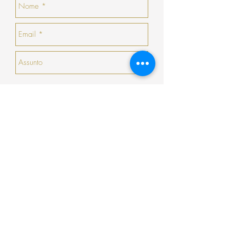
no momento da devolução/troca, caso não
haja nenhuma peça que goste, a COSY
emitirá um talão no valor da sua devolução
com validade de 30 dias seguidos (que não
serão prorrogados).
Enviar
Encomenda