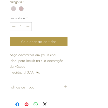
categoria
*
Quantidade
*
Adicionar ao carrinho
peça decorativa em poliresina
ideal para incluir na sua decoração
da Páscoa
medida. L13/A19cm
Política de Troca
30 dias a contar da data da compra para
poder efetuar uma troca ou devolução.
os artigos não podem ter sido utilizados e