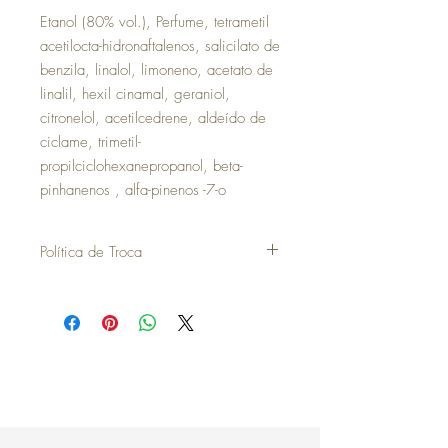
Etanol (80% vol.), Perfume, tetrametil
acetilocta-hidronaftalenos, salicilato de
benzila, linalol, limoneno, acetato de
linalil, hexil cinamal, geraniol,
citronelol, acetilcedrene, aldeído de
ciclame, trimetil-
propilciclohexanepropanol, beta-
pinhanenos , alfa-pinenos -7-o
Política de Troca
30 dias a contar da data da compra para
poder efetuar uma troca ou devolução.
para efetuar a troca é obrigatória a
apresentação do talão de compra.
os artigos não podem ter sido utilizados e
deverão ser devolvidos exatamente como
estavam, bem como na mesma embalagem.
Topo
não aceitamos trocas ou devoluções
de
atrigos que não existem em stock e têm de