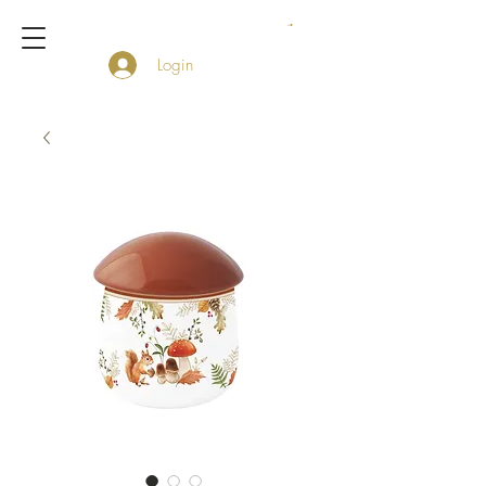
Login