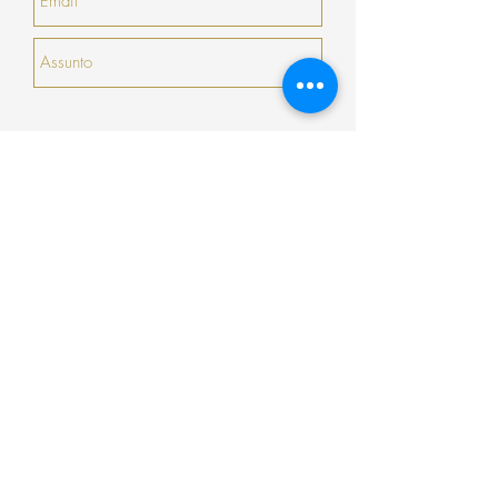
com validade de 30 dias seguidos (que não
serão prorrogados).
Enviar
Encomenda
Pagamento