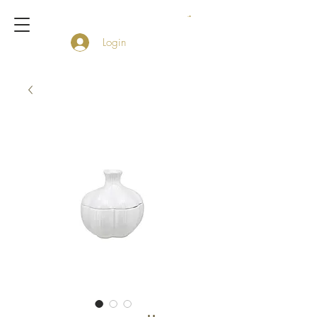
Login