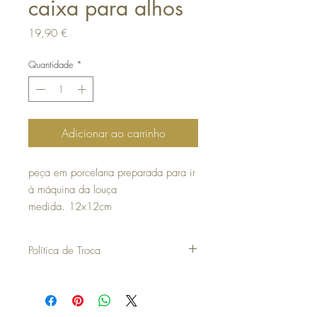
caixa para alhos
Preço
19,90 €
Quantidade
*
Adicionar ao carrinho
peça em porcelana preparada para ir
à máquina da louça
medida. 12x12cm
Política de Troca
30 dias a contar da data da compra para
poder efetuar uma troca ou devolução.
para efetuar a troca é obrigatória a
apresentação do talão de compra.