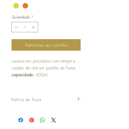
Quantidade
*
Adicionar ao carrinho
caneca em porcelana com tampa e
coador de chá em padrão de frutas.
capacidade:
450ml
Política de Troca
Artigos Natal
30 dias a contar da data da compra para
poder efetuar uma troca ou devolução.
para efetuar a troca é obrigatória a