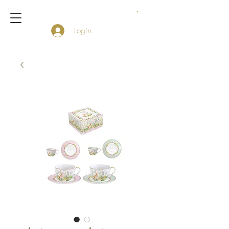
Login