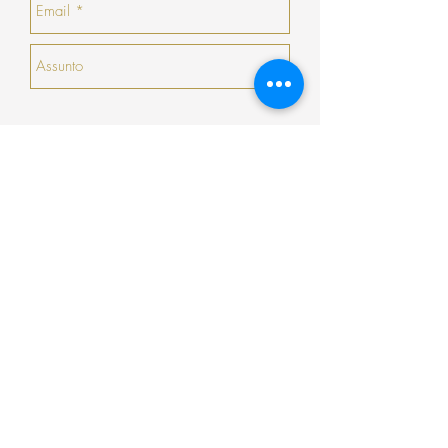
emitirá um talão no valor da sua devolução
com validade de 30 dias seguidos (que não
serão prorrogados).
Enviar
Encomenda
Pagamento