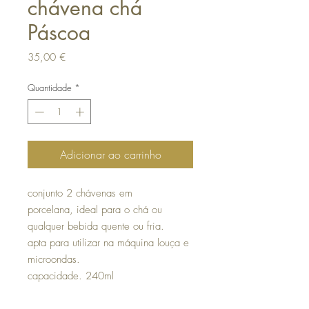
chávena chá
Páscoa
Preço
35,00 €
Quantidade
*
Adicionar ao carrinho
conjunto 2 chávenas em
porcelana, ideal para o chá ou
qualquer bebida quente ou fria.
apta para utilizar na máquina louça e
microondas.
capacidade. 240ml