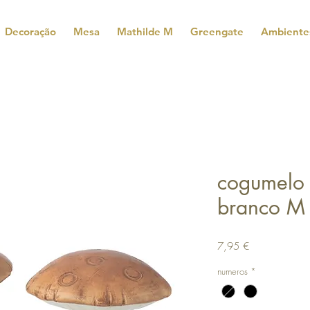
Decoração
Mesa
Mathilde M
Greengate
Ambiente
cogumelo 
branco M
Preço
7,95 €
numeros
*