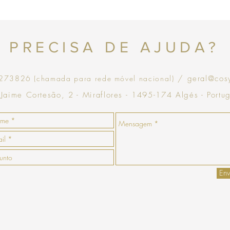
no momento da devoluçã
que goste, a COSY emiti
com validade de 30 dias
Topo
PRECISA DE AJUDA?
73826 (chamada para rede móvel nacional)
/ geral@cos
 Jaime Cortesão, 2 - Miraflores - 1495-174 Algés - Portu
Env