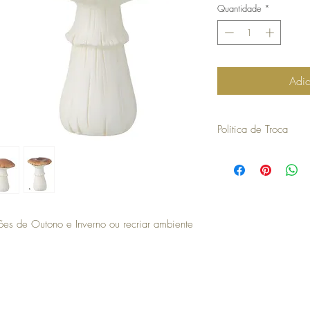
Quantidade
*
Adic
Política de Troca
30 dias
a contar da dat
troca ou devolução.
os artigos não podem ter
devolvidos exatamente
embalagem.
não aceitamos trocas o
ções de Outono e Inverno ou recriar ambiente
em stock e têm de ser 
no caso de encomendas 
responsabilidade do cli
para efetuar a devoluç
seguintes com o envio 
a COSY não efetua devo