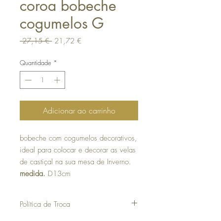
coroa bobeche
cogumelos G
Preço
Preço
 27,15 € 
21,72 €
normal
promocional
Quantidade
*
Adicionar ao carrinho
bobeche com cogumelos decorativos,
ideal para colocar e decorar as velas
de castiçal na sua mesa de Inverno.
medida.
D13cm
Política de Troca