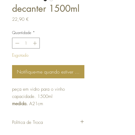
decanter 1500ml
Preço
22,90 €
Quantidade
*
Esgotado
Notifique-me quando estiver disponível
peça em vidro para o vinho
capacidade. 1500ml
medida.
A21cm
Política de Troca
30 dias a contar da data da compra para