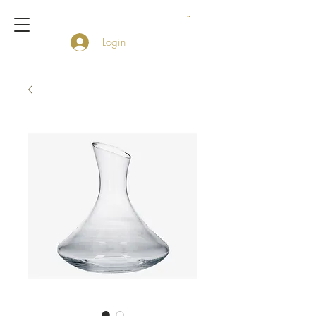
Login