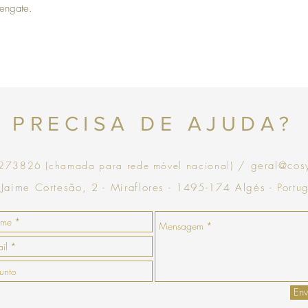
eengate.
com validade de 30 dias
Topo
PRECISA DE AJUDA?
73826 (chamada para rede móvel nacional)
/ geral@cos
 Jaime Cortesão, 2 - Miraflores - 1495-174 Algés - Portu
Env