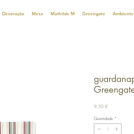
Decoração
Mesa
Mathilde M
Greengate
Ambiente
guardanap
Greengat
Preço
9,50 €
Quantidade
*