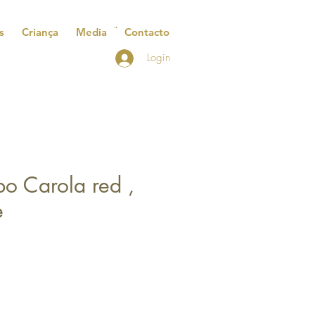
s
Criança
Media
Contacto
Login
o Carola red ,
e