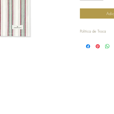
Adic
Política de Troca
30 dias a contar da dat
troca ou devolução.
para efetuar a troca é o
compra.
os artigos não podem ter
devolvidos exatamente
embalagem.
não aceitamos trocas o
em stock e têm de ser 
no caso de encomendas 
responsabilidade do cli
para efetuar a devoluç
seguintes com o envio 
a COSY não efetua devo
no momento da devoluçã
que goste, a COSY emiti