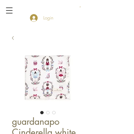
Login
guardanapo
Cinderella white ,