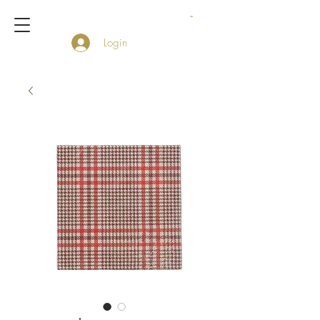
Login