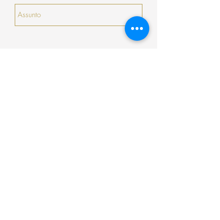
serão prorrogados).
Enviar
Encomenda
Pagamento
Envio