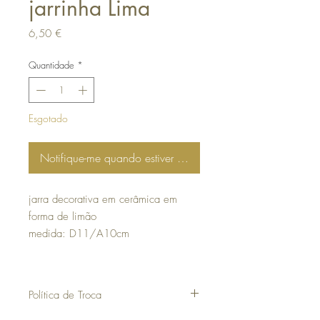
jarrinha Lima
Preço
6,50 €
Quantidade
*
Esgotado
Notifique-me quando estiver disponível
jarra decorativa em cerâmica em
forma de limão
medida: D11/A10cm
Política de Troca