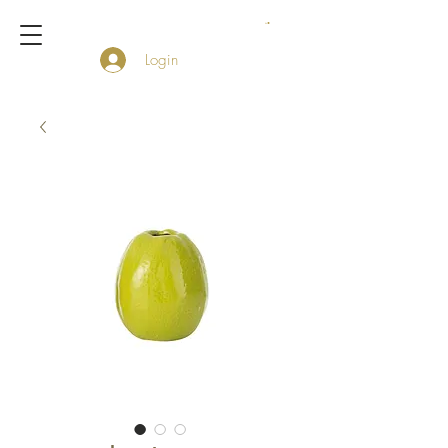
Login