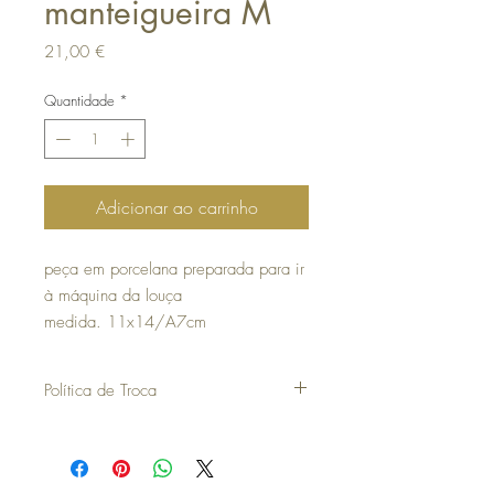
manteigueira M
Preço
21,00 €
Quantidade
*
Adicionar ao carrinho
peça em porcelana preparada para ir
à máquina da louça
medida. 11x14/A7cm
Política de Troca
30 dias a contar da data da compra para
poder efetuar uma troca ou devolução.
para efetuar a troca é obrigatória a
apresentação do talão de compra.