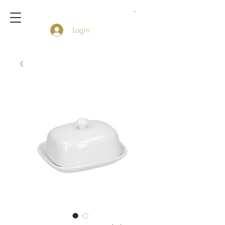
Login