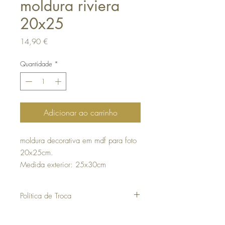
moldura riviera
20x25
Preço
14,90 €
Quantidade
*
Adicionar ao carrinho
moldura decorativa em mdf para foto
20x25cm.
Medida exterior: 25x30cm
Política de Troca
30 dias a contar da data da compra para
poder efetuar uma troca ou devolução.