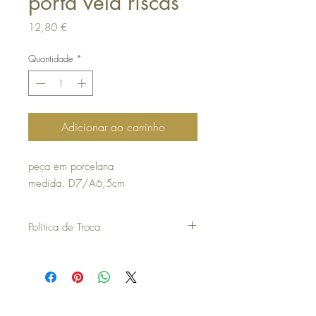
porta vela riscas
Preço
12,80 €
Quantidade
*
Adicionar ao carrinho
peça em porcelana
medida. D7/A6,5cm
Política de Troca
30 dias a contar da data da compra para
poder efetuar uma troca ou devolução.
para efetuar a troca é obrigatória a
apresentação do talão de compra.
os artigos não podem ter sido utilizados e