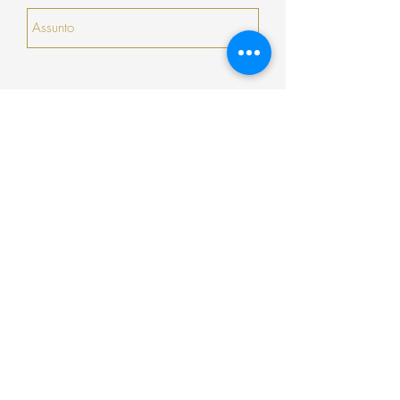
serão prorrogados).
Enviar
Encomenda
Pagamento
Envio