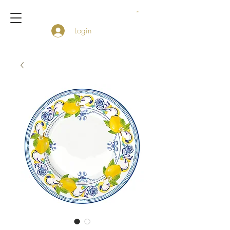
Login