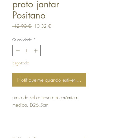
prato jantar
Positano
Preço
Preço
 12,90 € 
10,32 €
normal
promocional
Quantidade
*
Esgotado
Notifique-me quando estiver disponível
prato de sobremesa em cerâmica
medida. D26,5cm