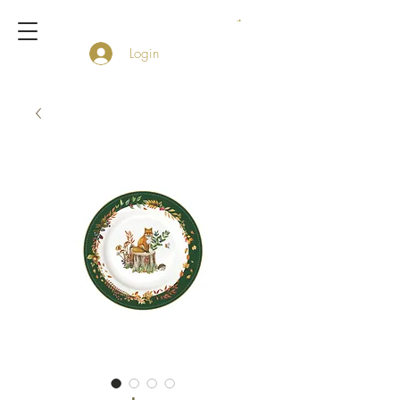
Login