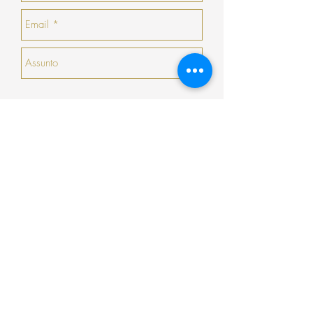
haja nenhuma peça que goste, a COSY
emitirá um talão no valor da sua devolução
com validade de 30 dias seguidos (que não
serão prorrogados).
Enviar
Encomenda
Pagamento