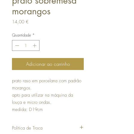
prato sobremesa
morangos
Preço
14,00 €
Quantidade
*
Adicionar ao carrinho
prato raso em porcelana com padrão
morangos.
apto para utilizar na máquina da
louça e micro ondas.
medida: D19cm
Política de Troca