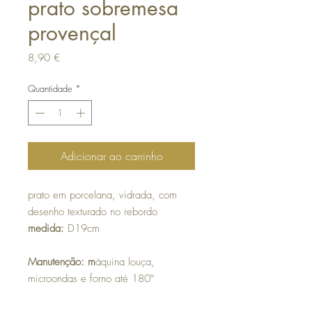
prato sobremesa
provençal
Preço
8,90 €
Quantidade
*
Adicionar ao carrinho
prato em porcelana, vidrada, com
desenho texturado no rebordo
medida:
D19cm
Manutenção: m
áquina louça,
microondas e forno até 180º