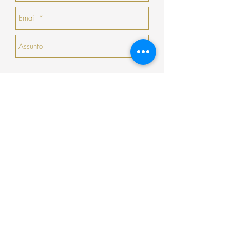
haja nenhuma peça que goste, a COSY
emitirá um talão no valor da sua devolução
com validade de 30 dias seguidos (que não
serão prorrogados).
Enviar
Encomenda
Pagamento