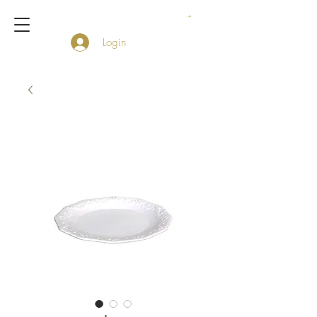
Login