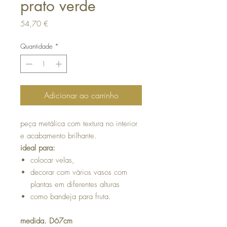
prato verde
Preço
54,70 €
Quantidade
*
Adicionar ao carrinho
peça metálica com textura no interior
e acabamento brilhante.
ideal para:
colocar velas,
decorar com vários vasos com
plantas em diferentes alturas
como bandeja para fruta.
medida. D67cm