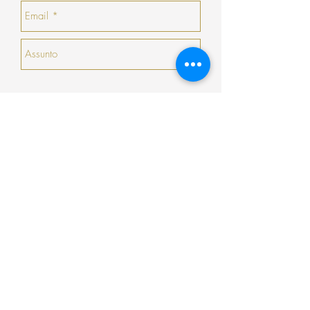
emitirá um talão no valor da sua devolução
com validade de 30 dias seguidos (que não
podem ser prorrogados
Enviar
Encomenda
Pagamento