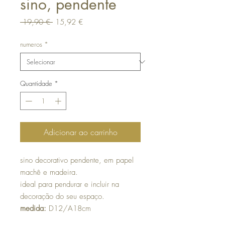
sino, pendente
Preço
Preço
 19,90 € 
15,92 €
normal
promocional
numeros
*
Quantidade
*
Adicionar ao carrinho
sino decorativo pendente, em papel
machê e madeira.
ideal para pendurar e incluir na
decoração do seu espaço.
medida:
D12/A18cm