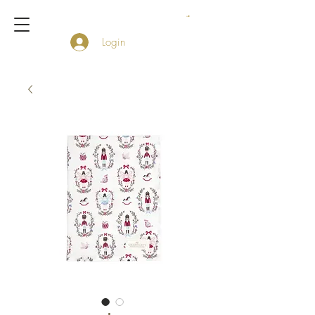
Login