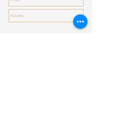
com validade de 30 dias seguidos (que não
serão prorrogados).
Enviar
Encomenda
Pagamento
Envio