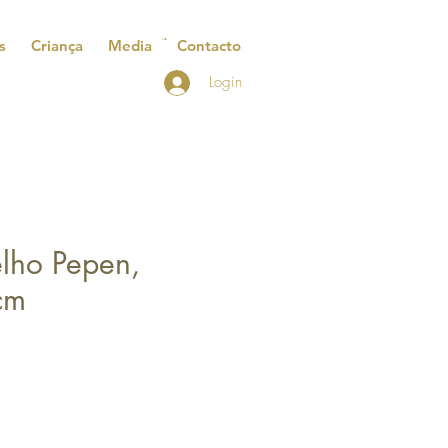
s
Criança
Media
Contacto
Login
elho Pepen,
cm
reço
romocional