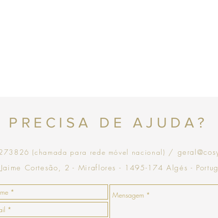
que goste, a COSY emiti
com validade de 30 dias
Topo
PRECISA DE AJUDA?
73826 (chamada para rede móvel nacional)
/ geral@cos
 Jaime Cortesão, 2 - Miraflores - 1495-174 Algés - Portu