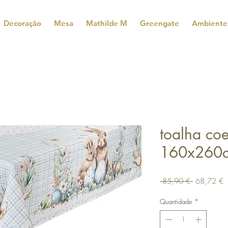
Decoração
Mesa
Mathilde M
Greengate
Ambiente
toalha co
160x260
Preço
P
 85,90 € 
68,72 €
normal
p
Quantidade
*