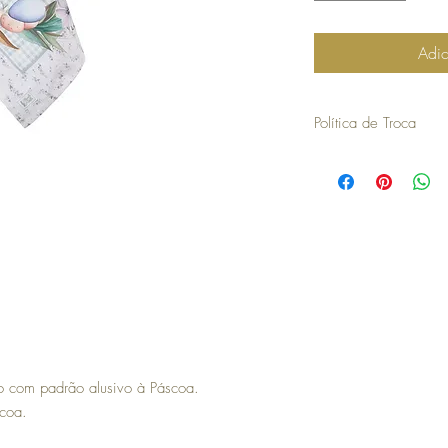
Adic
Política de Troca
30 dias a contar da dat
troca ou devolução.
para efetuar a troca é o
compra.
os artigos não podem ter
devolvidos exatamente
embalagem.
não aceitamos trocas o
em stock e têm de ser 
Troca de artigos de Pá
no caso de encomendas 
responsabilidade do cli
para efetuar a devoluç
o com padrão alusivo à Páscoa.
seguintes com o envio 
scoa.
a COSY não efetua devo
no momento da devoluçã