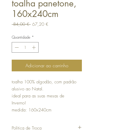
toalha panetone,
160x240cm
Preço
Preço
 84,00 € 
67,20 €
normal
promocional
Quantidade
*
Adicionar ao carrinho
toalha 100% algodão, com padrão
alusivo ao Natal.
ideal para as suas mesas de
Inverno!
medida: 160x240cm
Política de Troca