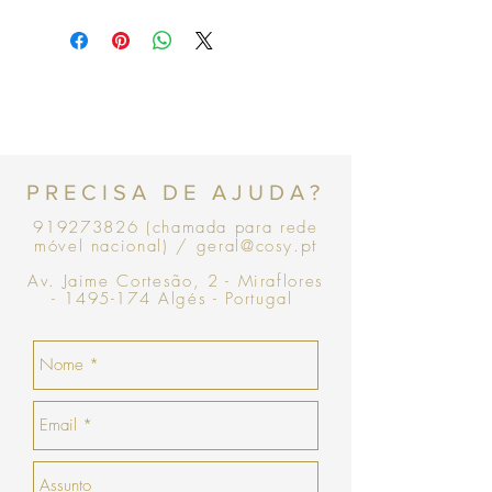
30 dias a contar da data da compra para
poder efetuar uma troca ou devolução.
para efetuar a troca é obrigatória a
apresentação do talão de compra.
os artigos não podem ter sido utilizados e
deverão ser devolvidos exatamente como
estavam, bem como na mesma embalagem.
Topo
não aceitamos trocas ou devoluções
de
atrigos que não existem em stock e têm de
PRECISA DE AJUDA?
ser encomendados.
no caso de encomendas enviadas por
919273826
(chamada para rede
correio é da responsabilidade do cliente o
.pt
móvel nacional)
/ geral@cosy
pagamento dos portes de envio para
efetuar a devolução/troca à COSY, bem
Av. Jaime Cortesão, 2 - Miraflores
como os portes seguintes com o envio das
-
1495-174
Algés - Portugal
peças trocadas COSY.
a COSY não efetua devoluções em
numerário.
no momento da devolução/troca, caso não
haja nenhuma peça que goste, a COSY
emitirá um talão no valor da sua devolução
com validade de 30 dias seguidos (que não
serão prorrogados).