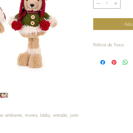
Adic
Política de Troca
Artigos Natal
30 dias a contar da dat
troca ou devolução.
para efetuar a troca é o
compra.
Sendo o último dia possí
17/12/2025
.
os artigos não podem ter
devolvidos exatamente
embalagem.
não aceitamos trocas o
r ambiente, montra, lobby, entrada, junto
em stock e têm de ser 
no caso de encomendas 
responsabilidade do cli