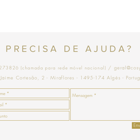
para efetuar a devoluç
seguintes com o envio 
a COSY não efetua devo
no momento da devoluçã
que goste, a COSY emiti
com validade de 30 dias
Topo
PRECISA DE AJUDA?
73826 (chamada para rede móvel nacional)
/ geral@cos
 Jaime Cortesão, 2 - Miraflores - 1495-174 Algés - Portu
Env