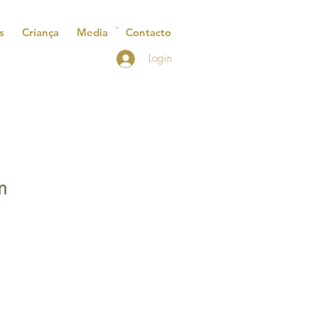
s
Criança
Media
Contacto
Login
m
reço
romocional