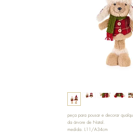
peça para pousar e decorar qualque
da árvore de Natal.
medida. L11/A34cm