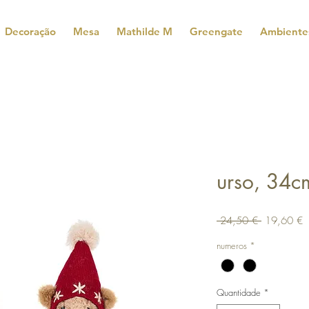
Decoração
Mesa
Mathilde M
Greengate
Ambiente
urso, 34c
Preço
P
 24,50 € 
19,60 €
normal
p
numeros
*
Quantidade
*