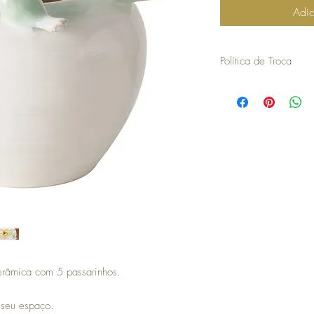
Adic
Política de Troca
30 dias a contar da dat
troca ou devolução.
para efetuar a troca é o
compra.
os artigos não podem ter
devolvidos exatamente
embalagem.
não aceitamos trocas o
em stock e têm de ser 
no caso de encomendas 
responsabilidade do cli
para efetuar a devoluç
seguintes com o envio 
a COSY não efetua devo
erâmica com 5 passarinhos.
no momento da devoluçã
que goste, a COSY emiti
com validade de 30 dias
 seu espaço.