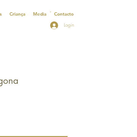
s
Criança
Media
Contacto
Login
agona
reço
romocional