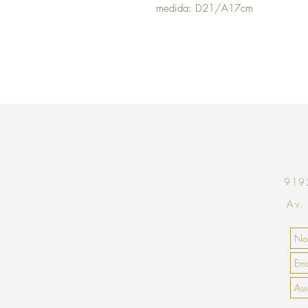
medida: D21/A17cm
9192
Av.