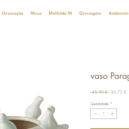
Decoração
Mesa
Mathilde M
Greengate
Ambiente
vaso Par
Preço
P
 45,90 € 
36,72 €
normal
p
Quantidade
*