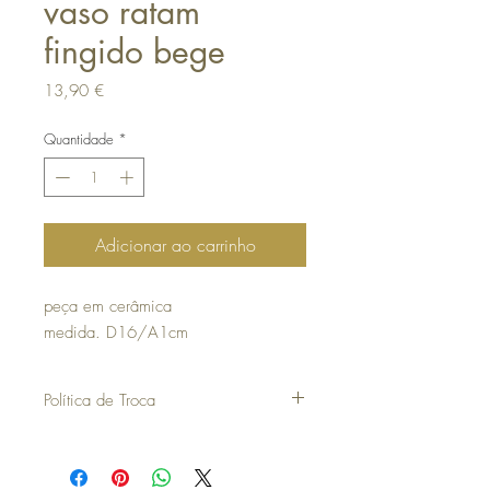
vaso ratam
fingido bege
Preço
13,90 €
Quantidade
*
Adicionar ao carrinho
peça em cerâmica
medida. D16/A1cm
Política de Troca
30 dias a contar da data da compra para
poder efetuar uma troca ou devolução.
para efetuar a troca é obrigatória a