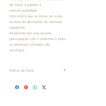
de forma a garantir a
máxima qualidade.
Uma marca que se tornou um ícone
na área da decoração de interiores
espanhola.
Atualmente tem uma enorme
preocupação com o ambiente e todos
os elementos utilizados são
reciclados.
Política de Troca
30 dias a contar da data da compra para
poder efetuar uma troca ou devolução.
para efetuar a troca é obrigatória a
apresentação do talão de compra.
os artigos não podem ter sido utilizados e
deverão ser devolvidos exatamente como
estavam, bem como na mesma embalagem.