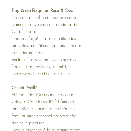
Fragrância Bulgarian Rose & Oud
um aroma floral com rosa escura de
Damasco envolvida em madeira de
Oud fumada.
uma das fragâncias mais utilizadas
em velas aromáticas há mais tempo e
mais distinguidas.
contém:
frutos vermelhos, bergamot,
floral, rosas, peónias, oriental,
sandalwood, patchouli e plaline.
Cereria Mollá
Há mais de 100 no mercado das
velas, a Cereria Mollá foi fundada
em 1899 e mantém a tradição quer
familiar quer artesanal na produção
dos seus produtos.
Todo o processo é feito manualmente