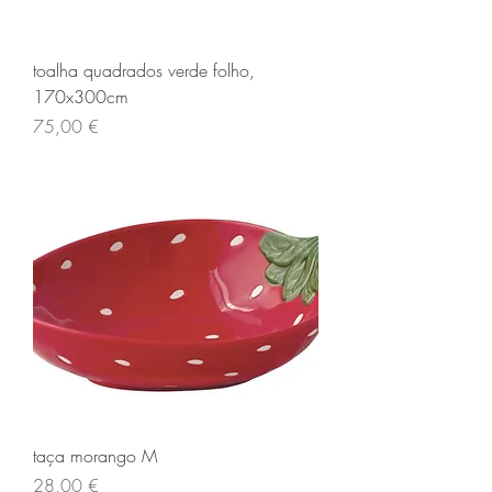
toalha quadrados verde folho,
170x300cm
Preço
75,00 €
taça morango M
Preço
28,00 €