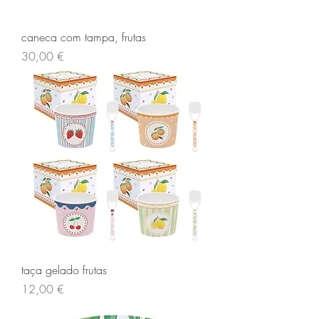
caneca com tampa, frutas
Preço
30,00 €
taça gelado frutas
Preço
12,00 €