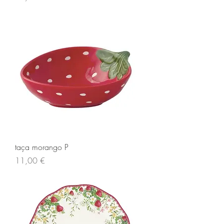
taça morango P
Preço
11,00 €