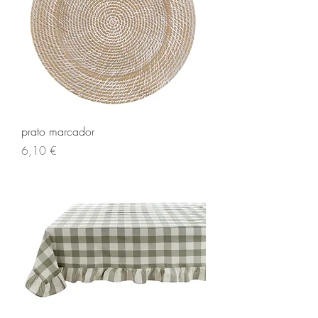
prato marcador
Preço
6,10 €