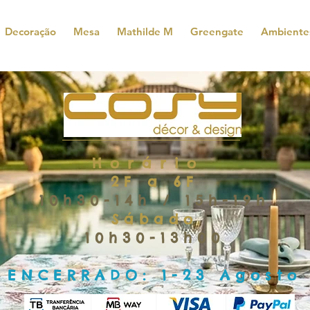
Decoração
Mesa
Mathilde M
Greengate
Ambiente
Horário
2F a 6F
10h30-14h / 15h-19h
Sábado
10h30-13h00
ENCERRADO: 1-23 Agosto