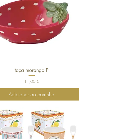
taça morango P
Visualização rápida
Preço
11,00 €
Adicionar ao carrinho