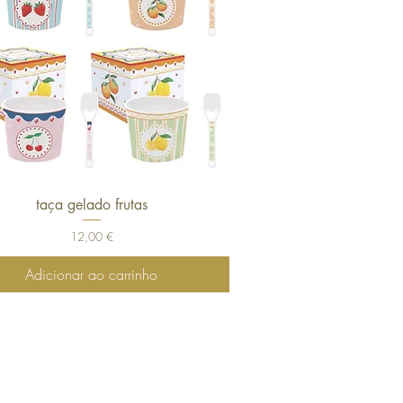
taça gelado frutas
Visualização rápida
Preço
12,00 €
Adicionar ao carrinho