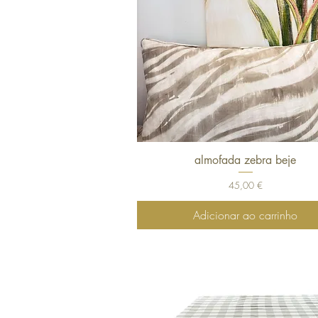
almofada zebra beje
Visualização rápida
Preço
45,00 €
Adicionar ao carrinho