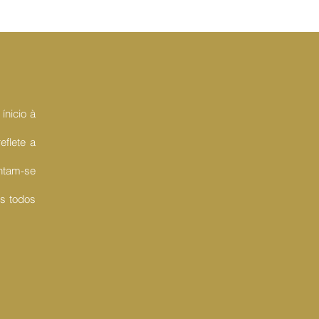
nicio à
flete a
tam-se
os todos