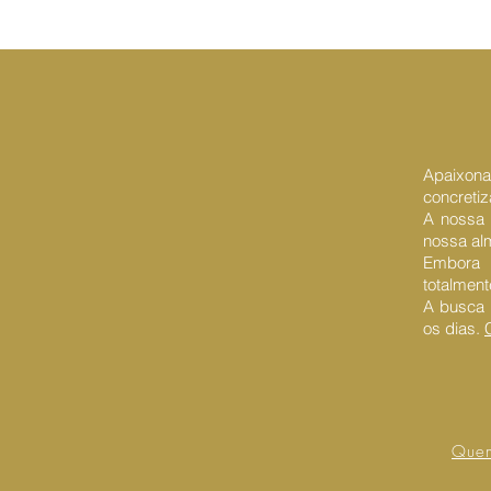
Apaixona
concreti
A nossa 
nossa al
Embora 
totalmen
A busca 
os dias.
C
Que