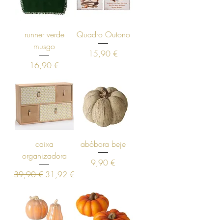
runner verde
Quadro Outono
musgo
Preço
15,90 €
Preço
16,90 €
caixa
abóbora beje
organizadora
Preço
9,90 €
Preço normal
Preço promocional
39,90 €
31,92 €