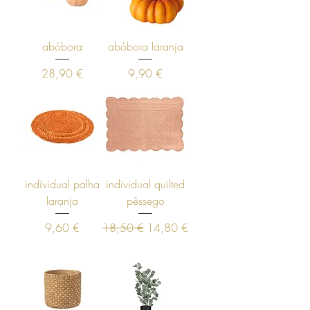
abóbora
abóbora laranja
Preço
Preço
28,90 €
9,90 €
individual palha
individual quilted
laranja
pêssego
Preço
Preço normal
Preço promocional
9,60 €
18,50 €
14,80 €