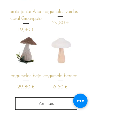
prato jantar Alice
cogumelos verdes
coral Greengate
Preço
29,80 €
Preço
19,80 €
cogumelos beje
cogumelo branco
Preço
Preço
29,80 €
6,50 €
Ver mais