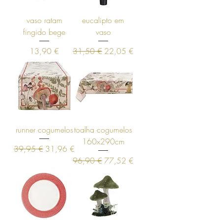
vaso ratam
eucalipto em
fingido bege
vaso
Preço
Preço normal
Preço promocional
13,90 €
31,50 €
22,05 €
runner cogumelos
toalha cogumelos
160x290cm
Preço normal
Preço promocional
39,95 €
31,96 €
Preço normal
Preço promocional
96,90 €
77,52 €