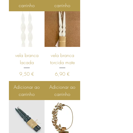
carrinho
carrinho
vela branca
vela branca
lacada
torcida mate
Preço
Preço
9,50 €
6,90 €
Adicionar ao
Adicionar ao
carrinho
carrinho