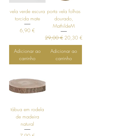
vela verde escura
porta vela folhas
torcida mate
dourado,
MathildeM
Preço
6,90 €
Preço normal
Preço promocional
29,00 €
20,30 €
Adicionar ao
Adicionar ao
carrinho
carrinho
tábua em rodela
de madeira
natural
Preço
7,90 €