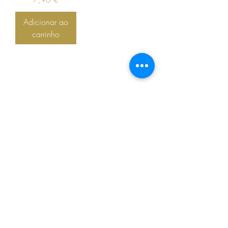
Adicionar ao
carrinho
Topo
PRECISA DE AJUDA?
919273826
(chamada para rede
.pt
móvel nacional)
/ geral@cosy
Av. Jaime Cortesão, 2 - Miraflores
-
1495-174
Algés - Portugal